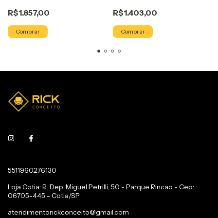
R$1.857,00
R$1.403,00
Comprar
Comprar
5511960276130
Loja Cotia: R. Dep. Miguel Petrilli, 50 - Parque Rincao - Cep:
06705-445 - Cotia/SP
atendimentorickconceito@gmail.com