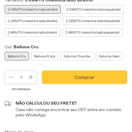
Tamanho:
2.08MTS (mesinha lado direito)
2.08MTS (mesinha lado direito)
2.08MTS (mesinha lado esquerdo)
2.28MTS (mesinha lado direito)
2.28MTS (mesinha lado esquerdo)
2.48MTS (mesinha lado direito)
2.48MTS (mesinha lado esquerdo)
Cor:
Belluno Cru
Belluno Cru
Belluno Prata
Saturno Chumbo
Saturno Gelo
em estoque
NÃO CALCULOU SEU FRETE?
Caso não consiga encontrar seu CEP entre em contato
pelo WhatsApp.
Entregas para o CEP:
Alterar CEP