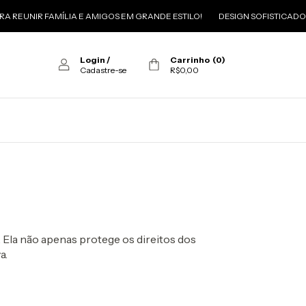
REUNIR FAMÍLIA E AMIGOS EM GRANDE ESTILO!
DESIGN SOFISTICADO E
Login
/
Carrinho
(
0
)
Cadastre-se
R$0,00
. Ela não apenas protege os direitos dos
a.