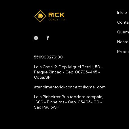
Início
Conta
Quem
Nossas
Produ
5511960276130
Loja Cotia: R. Dep. Miguel Petrilli, 50 -
Parque Rincao - Cep: 06705-445 -
Cotia/SP
atendimentorickconceito@gmail.com
Loja Pinheiros: Rua teodoro sampaio,
1666 - Pinheiros - Cep: 05405-100 -
São Paulo/SP