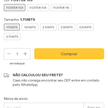
Cor:
FOSTER 103
FOSTER 103
FOSTER 105
FOSTER 115
Tamanho:
1.70MTS
1.70MTS
1.90MTS
2.10MTS
2.30MTS
2.50MTS
2.70MTS
em estoque
NÃO CALCULOU SEU FRETE?
Caso não consiga encontrar seu CEP entre em contato
pelo WhatsApp.
Entregas para o CEP:
Alterar CEP
Meios de envio