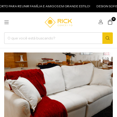
O PARA REUNIR FAMÍLIA E AMIGOS EM GRANDE ESTILO!
DESIGN SOFIST
0
1
/
9