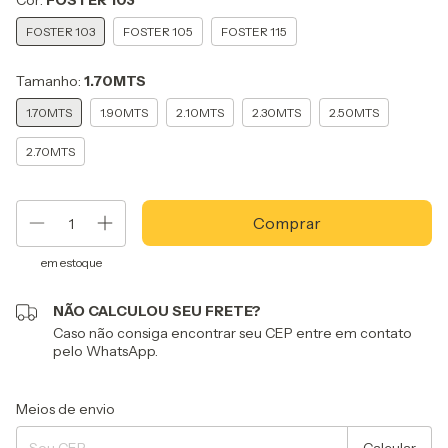
Cor:
FOSTER 103
FOSTER 103
FOSTER 105
FOSTER 115
Tamanho:
1.70MTS
1.70MTS
1.90MTS
2.10MTS
2.30MTS
2.50MTS
2.70MTS
em estoque
NÃO CALCULOU SEU FRETE?
Caso não consiga encontrar seu CEP entre em contato
pelo WhatsApp.
Entregas para o CEP:
Alterar CEP
Meios de envio