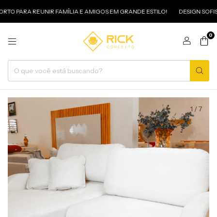
TO PARA REUNIR FAMÍLIA E AMIGOS EM GRANDE ESTILO!
DESIGN SOFIST
0
1
/
7